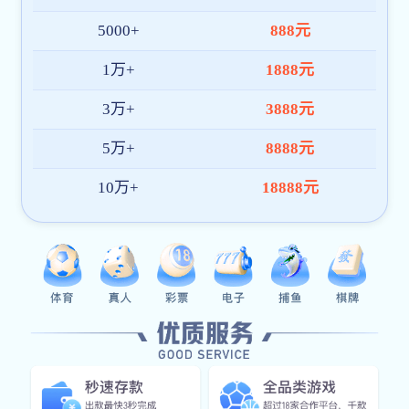
个方面进行详细分析，以便更好地理解当前国米所面
临的挑战与机遇。
1、阿切尔比续约前景黯淡
阿切尔比作为国米后防线的重要一员，他的合同即将
到期，因此他的续约问题成为了球队管理层和球迷关
注的焦点。然而，根据最新消息，国米经纪人明确表
示，阿切尔比续约无望，这无疑给球队带来了不小的
震动。
首先，从竞技状态来看，阿切尔比在过去几个赛季中
表现出色，为球队贡献了稳定的防守表现。他在比赛
中的领导能力和经验使他成为不可或缺的一部分。然
而，随着年龄增长，他可能面临着身体素质下降的问
题，这也是俱乐部考虑续约时需要评估的重要因素。