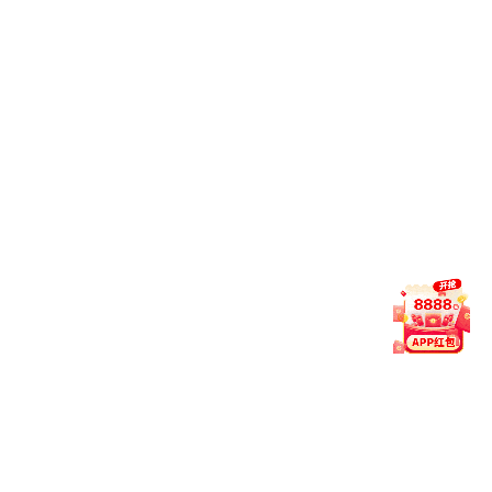
海外联赛，也引发了一系列讨论。
首先，小因目前所处联赛环境对于其个人发展仍具吸
引力。在某些情况下，相较于欧洲顶级联赛，一些其
他地区联赛提供了更为宽松的发展空间，让小因能够
得到更多上场机会。这种情况下，他希望通过持续高
水平表现来进一步提升自己的市场价值与职业生涯。
其次，从心理层面来看，小因或许也希望借助这一时
期积累更多比赛经验，以迎接未来可能重返欧洲联赛
后的挑战。在当今足球界，不少优秀球员都是通过不
断实践来完善自身技能，小因显然意识到了这一点，
并采取积极措施应对未来的发展方向。
4、对国米未来影响分析
综合来看，这些变故都将在不同程度上影响国际米兰